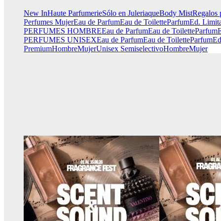
New In
Haute Parfumerie
Sólo en Juleriaque
Body Mist
Regalos 
Perfumes Mujer
Eau de Parfum
Eau de Toilette
Parfum
Ed. Limit
PERFUMES HOMBRE
Eau de Parfum
Eau de Toilette
Parfum
E
PERFUMES UNISEX
Eau de Parfum
Eau de Toilette
Parfum
Ed
Premium
Hombre
Mujer
Unisex
Semiselectivo
Hombre
Mujer