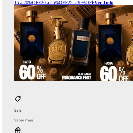
15 a 20%OFF
20 a 25%OFF
25 a 30%OFF
Ver Todo
Sale
Saber más