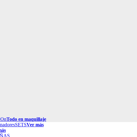
 On
Todo en maquillaje
inadores
SETS
Ver más
más
ÑAS