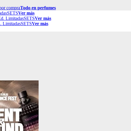
por compra
Todo en perfumes
adas
SETS
Ver más
d. Limitadas
SETS
Ver más
. Limitadas
SETS
Ver más