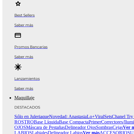
Best Sellers
Saber más
Promos Bancarias
Saber más
Lanzamientos
Saber más
Maquillaje
DESTACADOS
Sólo en Juleriaque
Novedad: Anastasia
Lo+Viral
Sets
Chanel Try
ROSTRO
Base Líquida
Base Compacta
Primer
Correctores/Ilum
OJOS
Máscara de Pestañas
Delineador Ojos
Sombras
Cejas
Ver 
LABIOS
Labiales
Delineador Labios
Ver más
ACCESORIOS
U