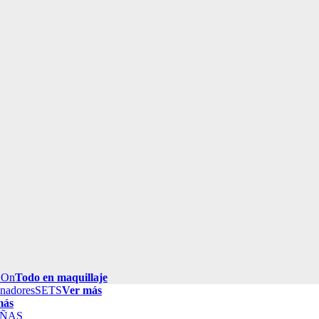
 On
Todo en maquillaje
inadores
SETS
Ver más
más
ÑAS