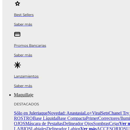
Best Sellers
Saber más
Promos Bancarias
Saber más
Lanzamientos
Saber más
Maquillaje
DESTACADOS
Sólo en Juleriaque
Novedad: Anastasia
Lo+Viral
Sets
Chanel Try
ROSTRO
Base Líquida
Base Compacta
Primer
Correctores/Ilum
OJOS
Máscara de Pestañas
Delineador Ojos
Sombras
Cejas
Ver 
LABIOS
Labiales
Delineador Labios
Ver más
ACCESORIOS
U