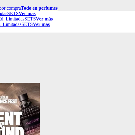
por compra
Todo en perfumes
adas
SETS
Ver más
d. Limitadas
SETS
Ver más
. Limitadas
SETS
Ver más