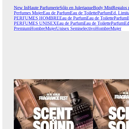
New In
Haute Parfumerie
Sólo en Juleriaque
Body Mist
Regalos 
Perfumes Mujer
Eau de Parfum
Eau de Toilette
Parfum
Ed. Limit
PERFUMES HOMBRE
Eau de Parfum
Eau de Toilette
Parfum
E
PERFUMES UNISEX
Eau de Parfum
Eau de Toilette
Parfum
Ed
Premium
Hombre
Mujer
Unisex
Semiselectivo
Hombre
Mujer