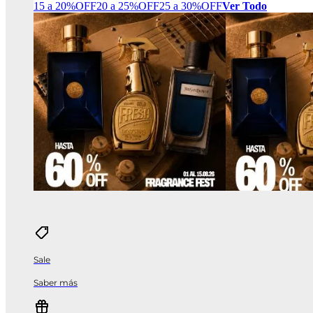
15 a 20%OFF
20 a 25%OFF
25 a 30%OFF
Ver Todo
Sale
Saber más