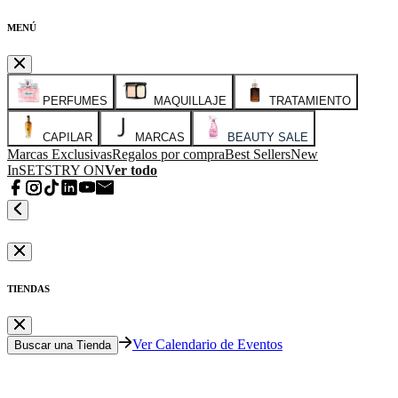
MENÚ
PERFUMES
MAQUILLAJE
TRATAMIENTO
CAPILAR
MARCAS
BEAUTY SALE
Marcas Exclusivas
Regalos por compra
Best Sellers
New
In
SETS
TRY ON
Ver todo
TIENDAS
Ver Calendario de Eventos
Buscar una Tienda