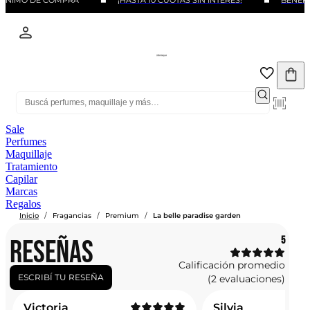
MINIMO DE COMPRA
¡HASTA 10 CUOTAS SIN INTERÉS!
BENEFIC
Sale
Perfumes
Maquillaje
Tratamiento
Capilar
Marcas
Regalos
/
/
/
Inicio
Fragancias
Premium
La belle paradise garden
RESEÑAS
5
Calificación promedio
ESCRIBÍ TU RESEÑA
(2 evaluaciones)
Victoria
Silvia