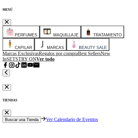
MENÚ
PERFUMES
MAQUILLAJE
TRATAMIENTO
CAPILAR
MARCAS
BEAUTY SALE
Marcas Exclusivas
Regalos por compra
Best Sellers
New
In
SETS
TRY ON
Ver todo
TIENDAS
Ver Calendario de Eventos
Buscar una Tienda