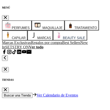
MENÚ
PERFUMES
MAQUILLAJE
TRATAMIENTO
CAPILAR
MARCAS
BEAUTY SALE
Marcas Exclusivas
Regalos por compra
Best Sellers
New
In
SETS
TRY ON
Ver todo
TIENDAS
Ver Calendario de Eventos
Buscar una Tienda