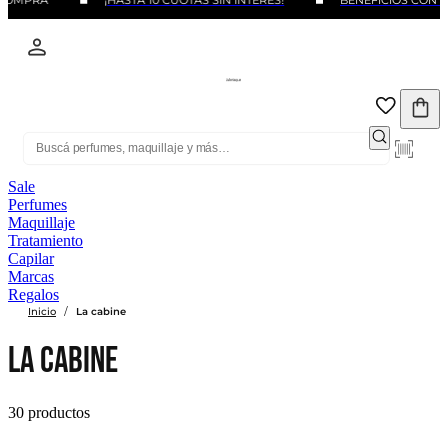
¡HASTA 10 CUOTAS SIN INTERÉS!
BENEFICIOS CON BANCOS Y 
Sale
Perfumes
Maquillaje
Tratamiento
Capilar
Marcas
Regalos
/
Inicio
La cabine
LA CABINE
30 productos