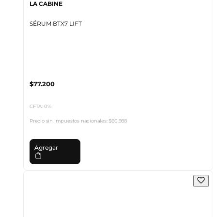
LA CABINE
SÉRUM BTX7 LIFT
$77.200
CFTA: 0%
Precio sin impuestos nacionales:
$60.988
Agregar