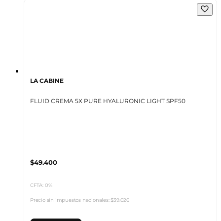
LA CABINE
FLUID CREMA 5X PURE HYALURONIC LIGHT SPF50
$49.400
CFTA: 0%
Precio sin impuestos nacionales:
$39.026