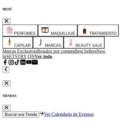
MENÚ
PERFUMES
MAQUILLAJE
TRATAMIENTO
CAPILAR
MARCAS
BEAUTY SALE
Marcas Exclusivas
Regalos por compra
Best Sellers
New
In
SETS
TRY ON
Ver todo
TIENDAS
Ver Calendario de Eventos
Buscar una Tienda