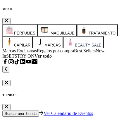
MENÚ
PERFUMES
MAQUILLAJE
TRATAMIENTO
CAPILAR
MARCAS
BEAUTY SALE
Marcas Exclusivas
Regalos por compra
Best Sellers
New
In
SETS
TRY ON
Ver todo
TIENDAS
Ver Calendario de Eventos
Buscar una Tienda