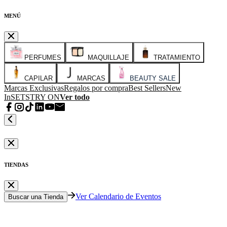
MENÚ
PERFUMES
MAQUILLAJE
TRATAMIENTO
CAPILAR
MARCAS
BEAUTY SALE
Marcas Exclusivas
Regalos por compra
Best Sellers
New
In
SETS
TRY ON
Ver todo
TIENDAS
Ver Calendario de Eventos
Buscar una Tienda