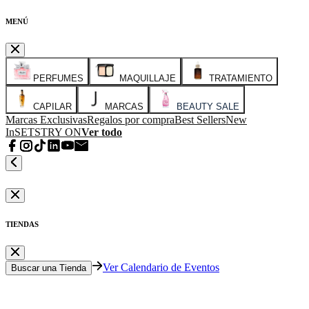
MENÚ
PERFUMES
MAQUILLAJE
TRATAMIENTO
CAPILAR
MARCAS
BEAUTY SALE
Marcas Exclusivas
Regalos por compra
Best Sellers
New
In
SETS
TRY ON
Ver todo
TIENDAS
Ver Calendario de Eventos
Buscar una Tienda