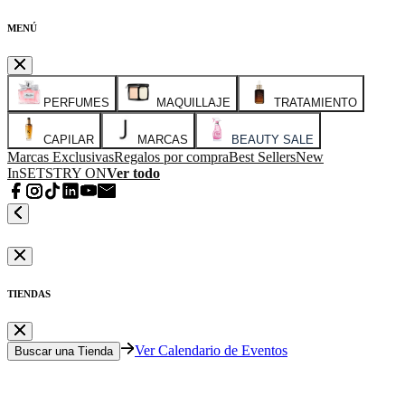
MENÚ
PERFUMES
MAQUILLAJE
TRATAMIENTO
CAPILAR
MARCAS
BEAUTY SALE
Marcas Exclusivas
Regalos por compra
Best Sellers
New
In
SETS
TRY ON
Ver todo
TIENDAS
Ver Calendario de Eventos
Buscar una Tienda