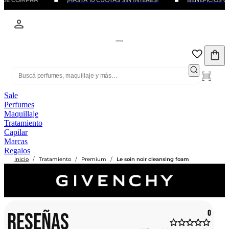
 DE COMPRA
¡HASTA 10 CUOTAS SIN INTERÉS!
BENEFICIOS C
Sale
Perfumes
Maquillaje
Tratamiento
Capilar
Marcas
Regalos
/
/
/
Inicio
Tratamiento
Premium
Le soin noir cleansing foam
RESEÑAS
0