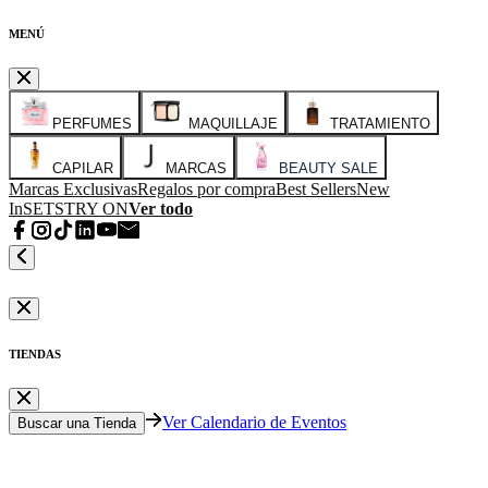
MENÚ
PERFUMES
MAQUILLAJE
TRATAMIENTO
CAPILAR
MARCAS
BEAUTY SALE
Marcas Exclusivas
Regalos por compra
Best Sellers
New
In
SETS
TRY ON
Ver todo
TIENDAS
Ver Calendario de Eventos
Buscar una Tienda