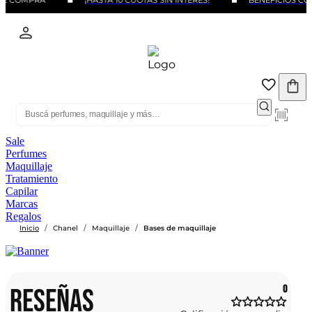
DE COMPRA
¡HASTA 10 CUOTAS SIN INTERÉS!
BENEFICIOS CON
Sale
Perfumes
Maquillaje
Tratamiento
Capilar
Marcas
Regalos
/
/
/
Inicio
Chanel
Maquillaje
Bases de maquillaje
RESEÑAS
0