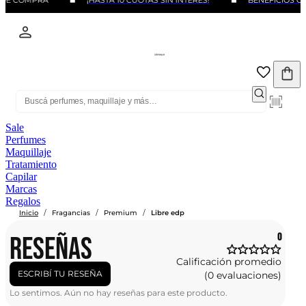
 DE COMPRA
¡HASTA 10 CUOTAS SIN INTERÉS!
BENEFICIOS CO
Sale
Perfumes
Maquillaje
Tratamiento
Capilar
Marcas
Regalos
/
/
/
Inicio
Fragancias
Premium
Libre edp
RESEÑAS
0
Calificación promedio
ESCRIBÍ TU RESEÑA
(0 evaluaciones)
Lo sentimos. Aún no hay reseñas para este producto.