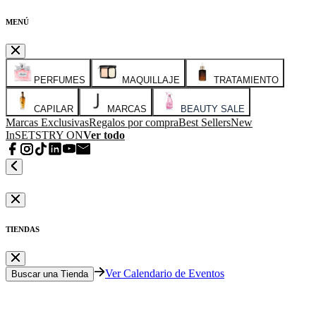
MENÚ
PERFUMES
MAQUILLAJE
TRATAMIENTO
CAPILAR
MARCAS
BEAUTY SALE
Marcas Exclusivas
Regalos por compra
Best Sellers
New
In
SETS
TRY ON
Ver todo
TIENDAS
Ver Calendario de Eventos
Buscar una Tienda