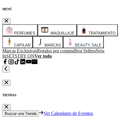
MENÚ
PERFUMES
MAQUILLAJE
TRATAMIENTO
CAPILAR
MARCAS
BEAUTY SALE
Marcas Exclusivas
Regalos por compra
Best Sellers
New
In
SETS
TRY ON
Ver todo
TIENDAS
Ver Calendario de Eventos
Buscar una Tienda