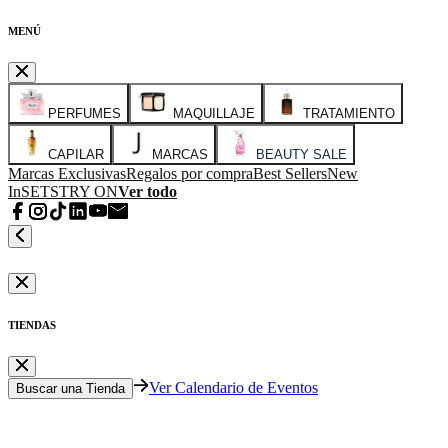
MENÚ
PERFUMES
MAQUILLAJE
TRATAMIENTO
CAPILAR
MARCAS
BEAUTY SALE
Marcas Exclusivas
Regalos por compra
Best Sellers
New
In
SETS
TRY ON
Ver todo
TIENDAS
Ver Calendario de Eventos
Buscar una Tienda