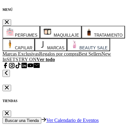
MENÚ
PERFUMES
MAQUILLAJE
TRATAMIENTO
CAPILAR
MARCAS
BEAUTY SALE
Marcas Exclusivas
Regalos por compra
Best Sellers
New
In
SETS
TRY ON
Ver todo
TIENDAS
Ver Calendario de Eventos
Buscar una Tienda