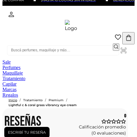
O DE COMPRA
¡HASTA 10 CUOTAS SIN INTERÉS!
BENEFICIOS C
Sale
Perfumes
Maquillaje
Tratamiento
Capilar
Marcas
Regalos
/
/
/
Inicio
Tratamiento
Premium
Lightful c & coral grass vibrancy eye cream
RESEÑAS
0
Calificación promedio
ESCRIBÍ TU RESEÑA
(0 evaluaciones)