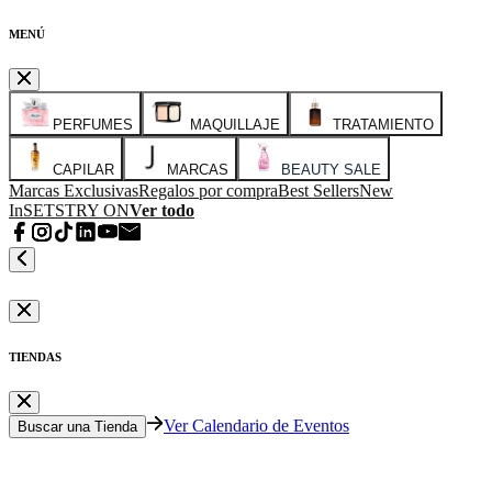
MENÚ
PERFUMES
MAQUILLAJE
TRATAMIENTO
CAPILAR
MARCAS
BEAUTY SALE
Marcas Exclusivas
Regalos por compra
Best Sellers
New
In
SETS
TRY ON
Ver todo
TIENDAS
Ver Calendario de Eventos
Buscar una Tienda