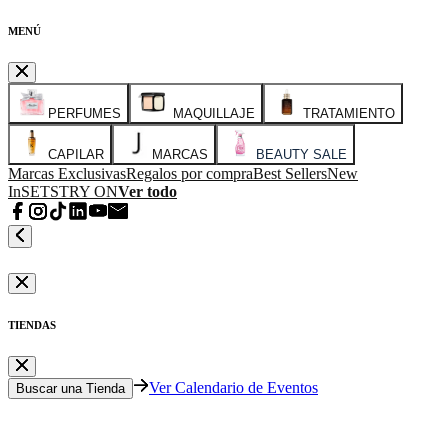
MENÚ
PERFUMES
MAQUILLAJE
TRATAMIENTO
CAPILAR
MARCAS
BEAUTY SALE
Marcas Exclusivas
Regalos por compra
Best Sellers
New
In
SETS
TRY ON
Ver todo
TIENDAS
Ver Calendario de Eventos
Buscar una Tienda