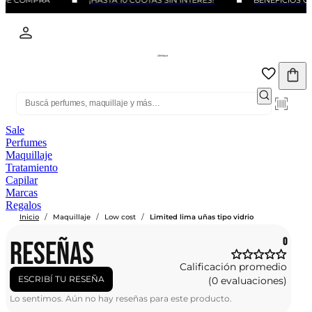
 DE COMPRA
¡HASTA 10 CUOTAS SIN INTERÉS!
BENEFICIOS CO
Sale
Perfumes
Maquillaje
Tratamiento
Capilar
Marcas
Regalos
/
/
/
Inicio
Maquillaje
Low cost
Limited lima uñas tipo vidrio
RESEÑAS
0
Calificación promedio
ESCRIBÍ TU RESEÑA
(0 evaluaciones)
Lo sentimos. Aún no hay reseñas para este producto.