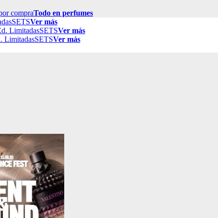
por compra
Todo en perfumes
adas
SETS
Ver más
d. Limitadas
SETS
Ver más
. Limitadas
SETS
Ver más