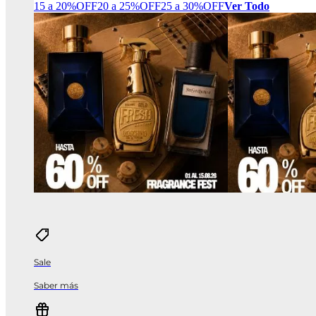
15 a 20%OFF
20 a 25%OFF
25 a 30%OFF
Ver Todo
Sale
Saber más