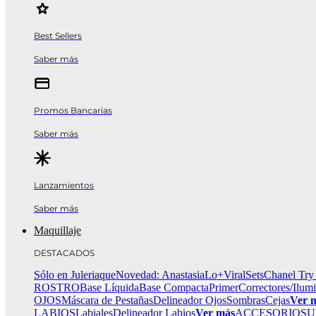
Best Sellers
Saber más
Promos Bancarias
Saber más
Lanzamientos
Saber más
Maquillaje
DESTACADOS
Sólo en Juleriaque
Novedad: Anastasia
Lo+Viral
Sets
Chanel Try
ROSTRO
Base Líquida
Base Compacta
Primer
Correctores/Ilum
OJOS
Máscara de Pestañas
Delineador Ojos
Sombras
Cejas
Ver 
LABIOS
Labiales
Delineador Labios
Ver más
ACCESORIOS
U