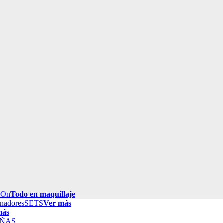
 On
Todo en maquillaje
inadores
SETS
Ver más
más
ÑAS