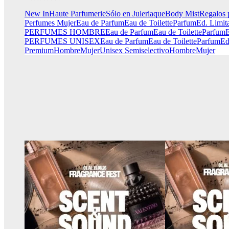
New In
Haute Parfumerie
Sólo en Juleriaque
Body Mist
Regalos 
Perfumes Mujer
Eau de Parfum
Eau de Toilette
Parfum
Ed. Limit
PERFUMES HOMBRE
Eau de Parfum
Eau de Toilette
Parfum
E
PERFUMES UNISEX
Eau de Parfum
Eau de Toilette
Parfum
Ed
Premium
Hombre
Mujer
Unisex
Semiselectivo
Hombre
Mujer