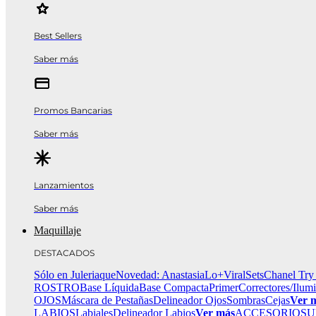
Best Sellers
Saber más
Promos Bancarias
Saber más
Lanzamientos
Saber más
Maquillaje
DESTACADOS
Sólo en Juleriaque
Novedad: Anastasia
Lo+Viral
Sets
Chanel Try
ROSTRO
Base Líquida
Base Compacta
Primer
Correctores/Ilum
OJOS
Máscara de Pestañas
Delineador Ojos
Sombras
Cejas
Ver 
LABIOS
Labiales
Delineador Labios
Ver más
ACCESORIOS
U