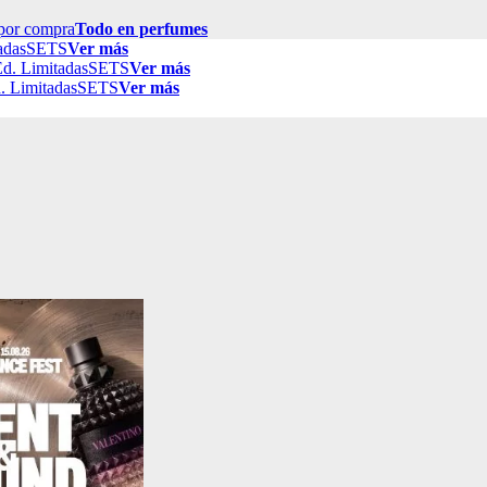
por compra
Todo en perfumes
adas
SETS
Ver más
d. Limitadas
SETS
Ver más
. Limitadas
SETS
Ver más