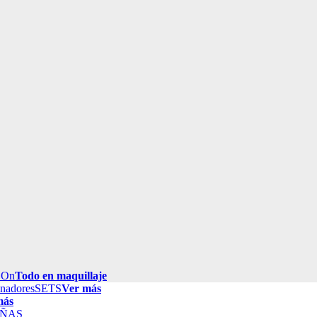
 On
Todo en maquillaje
inadores
SETS
Ver más
más
ÑAS