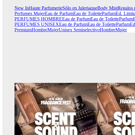
New In
Haute Parfumerie
Sólo en Juleriaque
Body Mist
Regalos 
Perfumes Mujer
Eau de Parfum
Eau de Toilette
Parfum
Ed. Limit
PERFUMES HOMBRE
Eau de Parfum
Eau de Toilette
Parfum
E
PERFUMES UNISEX
Eau de Parfum
Eau de Toilette
Parfum
Ed
Premium
Hombre
Mujer
Unisex
Semiselectivo
Hombre
Mujer