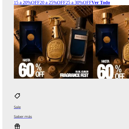
15 a 20%OFF
20 a 25%OFF
25 a 30%OFF
Ver Todo
Sale
Saber más