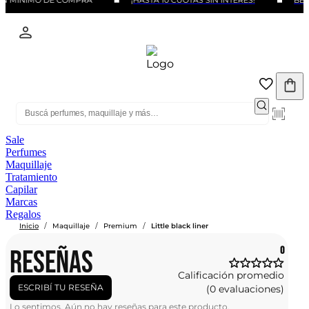
IN MINIMO DE COMPRA
¡HASTA 10 CUOTAS SIN INTERÉS!
BENE
Sale
Perfumes
Maquillaje
Tratamiento
Capilar
Marcas
Regalos
/
/
/
Inicio
Maquillaje
Premium
Little black liner
RESEÑAS
0
Calificación promedio
ESCRIBÍ TU RESEÑA
(0 evaluaciones)
Lo sentimos. Aún no hay reseñas para este producto.