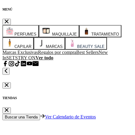
MENÚ
PERFUMES
MAQUILLAJE
TRATAMIENTO
CAPILAR
MARCAS
BEAUTY SALE
Marcas Exclusivas
Regalos por compra
Best Sellers
New
In
SETS
TRY ON
Ver todo
TIENDAS
Ver Calendario de Eventos
Buscar una Tienda