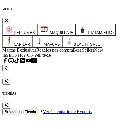
MENÚ
PERFUMES
MAQUILLAJE
TRATAMIENTO
CAPILAR
MARCAS
BEAUTY SALE
Marcas Exclusivas
Regalos por compra
Best Sellers
New
In
SETS
TRY ON
Ver todo
TIENDAS
Ver Calendario de Eventos
Buscar una Tienda