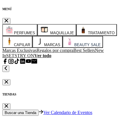
MENÚ
PERFUMES
MAQUILLAJE
TRATAMIENTO
CAPILAR
MARCAS
BEAUTY SALE
Marcas Exclusivas
Regalos por compra
Best Sellers
New
In
SETS
TRY ON
Ver todo
TIENDAS
Ver Calendario de Eventos
Buscar una Tienda