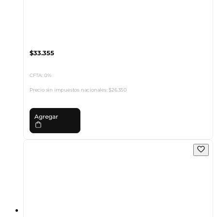
$33.355
CFTA: 0%
Precio sin impuestos nacionales:
$26.350
Agregar