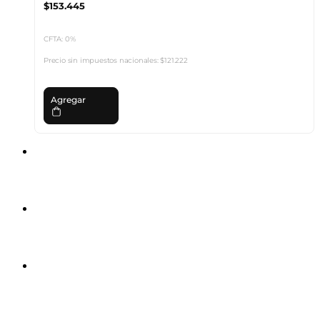
$153.445
CFTA: 0%
Precio sin impuestos nacionales:
$121.222
Agregar