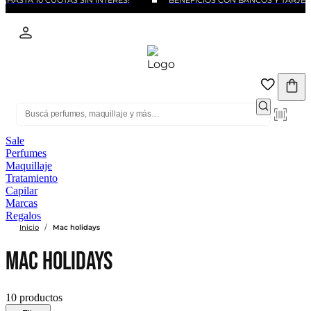
STA 10 CUOTAS SIN INTERÉS!
BENEFICIOS CON BANCOS Y TARJETAS
Sale
Perfumes
Maquillaje
Tratamiento
Capilar
Marcas
Regalos
/
Inicio
Mac holidays
MAC Holidays
10 productos