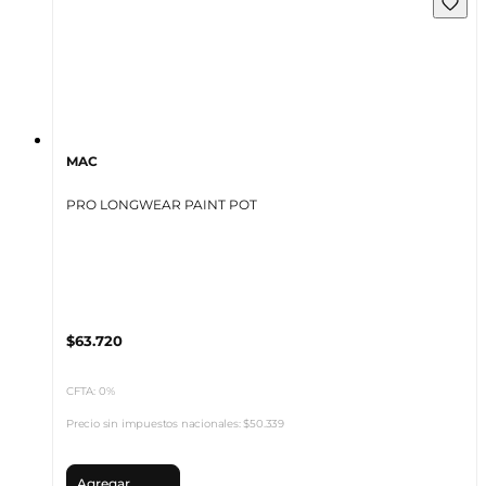
MAC
PRO LONGWEAR PAINT POT
$63.720
CFTA: 0%
Precio sin impuestos nacionales:
$50.339
Agregar