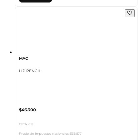
MAC
LIP PENCIL
$46.300
CFTA: 0%
Precio sin impuestos nacionales:
$36.577