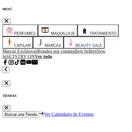
MENÚ
PERFUMES
MAQUILLAJE
TRATAMIENTO
CAPILAR
MARCAS
BEAUTY SALE
Marcas Exclusivas
Regalos por compra
Best Sellers
New
In
SETS
TRY ON
Ver todo
TIENDAS
Ver Calendario de Eventos
Buscar una Tienda