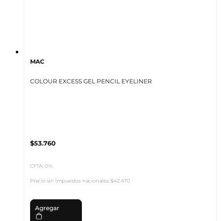
MAC
COLOUR EXCESS GEL PENCIL EYELINER
$53.760
CFTA: 0%
Precio sin impuestos nacionales:
$42.470
Agregar