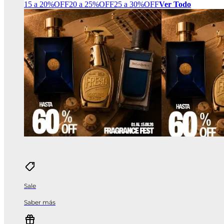
15 a 20%OFF
20 a 25%OFF
25 a 30%OFF
Ver Todo
Sale
Saber más