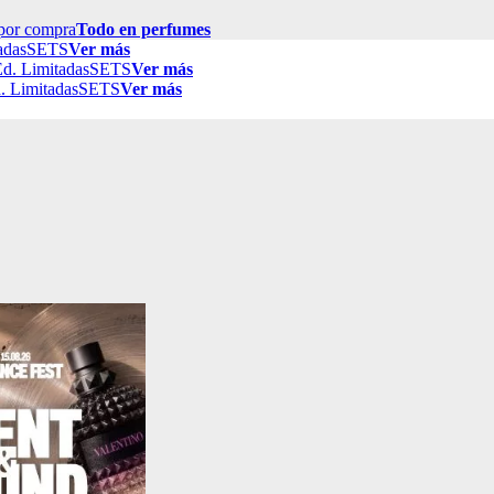
por compra
Todo en perfumes
adas
SETS
Ver más
d. Limitadas
SETS
Ver más
. Limitadas
SETS
Ver más