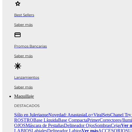
Best Sellers
Saber más
Promos Bancarias
Saber más
Lanzamientos
Saber más
Maquillaje
DESTACADOS
Sólo en Juleriaque
Novedad: Anastasia
Lo+Viral
Sets
Chanel Try
ROSTRO
Base Líquida
Base Compacta
Primer
Correctores/Ilum
OJOS
Máscara de Pestañas
Delineador Ojos
Sombras
Cejas
Ver 
LABIOS
Labiales
Delineador Labios
Ver más
ACCESORIOS
U