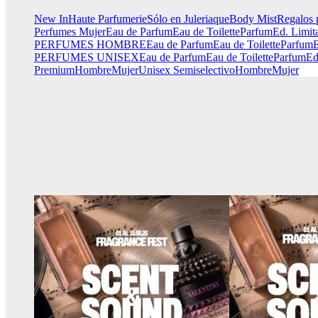
New In
Haute Parfumerie
Sólo en Juleriaque
Body Mist
Regalos 
Perfumes Mujer
Eau de Parfum
Eau de Toilette
Parfum
Ed. Limit
PERFUMES HOMBRE
Eau de Parfum
Eau de Toilette
Parfum
E
PERFUMES UNISEX
Eau de Parfum
Eau de Toilette
Parfum
Ed
Premium
Hombre
Mujer
Unisex
Semiselectivo
Hombre
Mujer