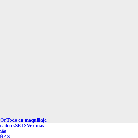
 On
Todo en maquillaje
inadores
SETS
Ver más
más
ÑAS