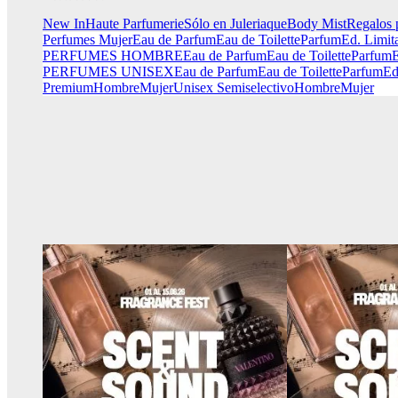
New In
Haute Parfumerie
Sólo en Juleriaque
Body Mist
Regalos 
Perfumes Mujer
Eau de Parfum
Eau de Toilette
Parfum
Ed. Limit
PERFUMES HOMBRE
Eau de Parfum
Eau de Toilette
Parfum
E
PERFUMES UNISEX
Eau de Parfum
Eau de Toilette
Parfum
Ed
Premium
Hombre
Mujer
Unisex
Semiselectivo
Hombre
Mujer