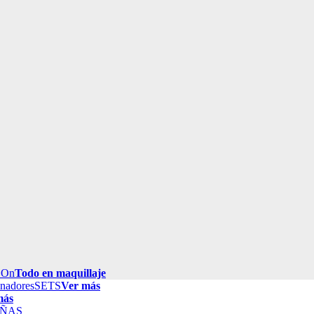
 On
Todo en maquillaje
inadores
SETS
Ver más
más
ÑAS