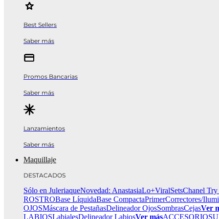
Best Sellers
Saber más
Promos Bancarias
Saber más
Lanzamientos
Saber más
Maquillaje
DESTACADOS
Sólo en Juleriaque
Novedad: Anastasia
Lo+Viral
Sets
Chanel Try
ROSTRO
Base Líquida
Base Compacta
Primer
Correctores/Ilum
OJOS
Máscara de Pestañas
Delineador Ojos
Sombras
Cejas
Ver 
LABIOS
Labiales
Delineador Labios
Ver más
ACCESORIOS
U