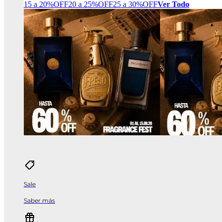
15 a 20%OFF
20 a 25%OFF
25 a 30%OFF
Ver Todo
Sale
Saber más