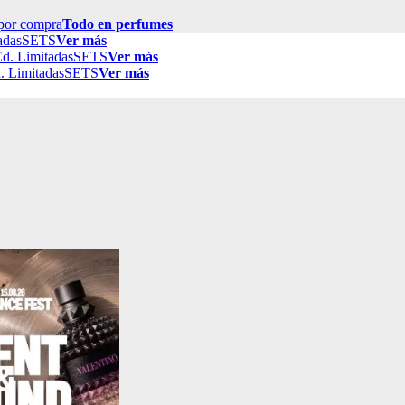
por compra
Todo en perfumes
adas
SETS
Ver más
d. Limitadas
SETS
Ver más
. Limitadas
SETS
Ver más