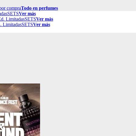
por compra
Todo en perfumes
adas
SETS
Ver más
d. Limitadas
SETS
Ver más
. Limitadas
SETS
Ver más