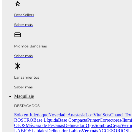
Best Sellers
Saber más
Promos Bancarias
Saber más
Lanzamientos
Saber más
Maquillaje
DESTACADOS
Sólo en Juleriaque
Novedad: Anastasia
Lo+Viral
Sets
Chanel Try
ROSTRO
Base Líquida
Base Compacta
Primer
Correctores/Ilum
OJOS
Máscara de Pestañas
Delineador Ojos
Sombras
Cejas
Ver 
LABIOS
Labiales
Delineador Labios
Ver más
ACCESORIOS
U