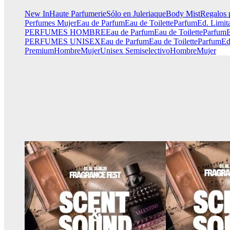
New In
Haute Parfumerie
Sólo en Juleriaque
Body Mist
Regalos 
Perfumes Mujer
Eau de Parfum
Eau de Toilette
Parfum
Ed. Limit
PERFUMES HOMBRE
Eau de Parfum
Eau de Toilette
Parfum
E
PERFUMES UNISEX
Eau de Parfum
Eau de Toilette
Parfum
Ed
Premium
Hombre
Mujer
Unisex
Semiselectivo
Hombre
Mujer