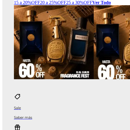
15 a 20%OFF
20 a 25%OFF
25 a 30%OFF
Ver Todo
Sale
Saber más