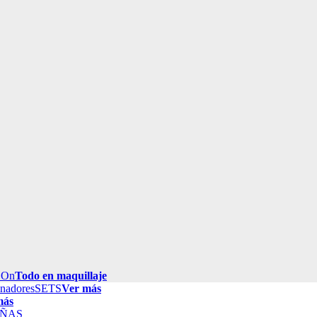
 On
Todo en maquillaje
inadores
SETS
Ver más
más
ÑAS