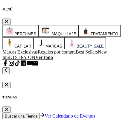
MENÚ
PERFUMES
MAQUILLAJE
TRATAMIENTO
CAPILAR
MARCAS
BEAUTY SALE
Marcas Exclusivas
Regalos por compra
Best Sellers
New
In
SETS
TRY ON
Ver todo
TIENDAS
Ver Calendario de Eventos
Buscar una Tienda