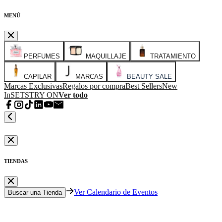
MENÚ
PERFUMES
MAQUILLAJE
TRATAMIENTO
CAPILAR
MARCAS
BEAUTY SALE
Marcas Exclusivas
Regalos por compra
Best Sellers
New
In
SETS
TRY ON
Ver todo
TIENDAS
Ver Calendario de Eventos
Buscar una Tienda