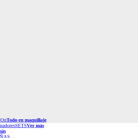
 On
Todo en maquillaje
inadores
SETS
Ver más
más
ÑAS