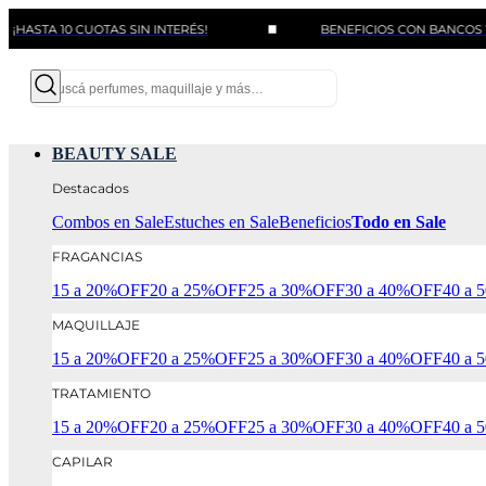
A 10 CUOTAS SIN INTERÉS!
BENEFICIOS CON BANCOS Y TARJE
BEAUTY SALE
Destacados
Combos en Sale
Estuches en Sale
Beneficios
Todo en Sale
FRAGANCIAS
15 a 20%OFF
20 a 25%OFF
25 a 30%OFF
30 a 40%OFF
40 a
MAQUILLAJE
15 a 20%OFF
20 a 25%OFF
25 a 30%OFF
30 a 40%OFF
40 a
TRATAMIENTO
15 a 20%OFF
20 a 25%OFF
25 a 30%OFF
30 a 40%OFF
40 a
CAPILAR