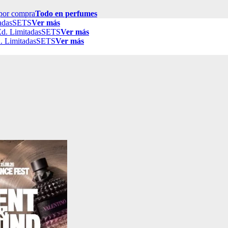
por compra
Todo en perfumes
adas
SETS
Ver más
d. Limitadas
SETS
Ver más
. Limitadas
SETS
Ver más