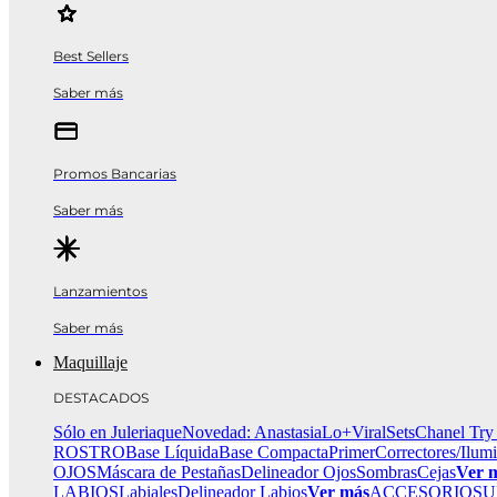
Best Sellers
Saber más
Promos Bancarias
Saber más
Lanzamientos
Saber más
Maquillaje
DESTACADOS
Sólo en Juleriaque
Novedad: Anastasia
Lo+Viral
Sets
Chanel Try
ROSTRO
Base Líquida
Base Compacta
Primer
Correctores/Ilum
OJOS
Máscara de Pestañas
Delineador Ojos
Sombras
Cejas
Ver 
LABIOS
Labiales
Delineador Labios
Ver más
ACCESORIOS
U