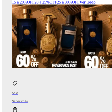
15 a 20%OFF
20 a 25%OFF
25 a 30%OFF
Ver Todo
Sale
Saber más