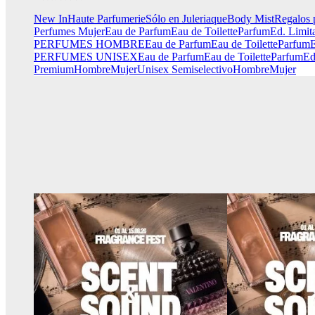
New In
Haute Parfumerie
Sólo en Juleriaque
Body Mist
Regalos 
Perfumes Mujer
Eau de Parfum
Eau de Toilette
Parfum
Ed. Limit
PERFUMES HOMBRE
Eau de Parfum
Eau de Toilette
Parfum
E
PERFUMES UNISEX
Eau de Parfum
Eau de Toilette
Parfum
Ed
Premium
Hombre
Mujer
Unisex
Semiselectivo
Hombre
Mujer