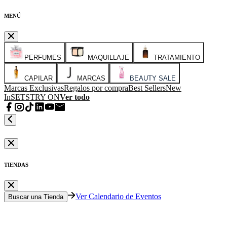
MENÚ
PERFUMES
MAQUILLAJE
TRATAMIENTO
CAPILAR
MARCAS
BEAUTY SALE
Marcas Exclusivas
Regalos por compra
Best Sellers
New
In
SETS
TRY ON
Ver todo
TIENDAS
Ver Calendario de Eventos
Buscar una Tienda