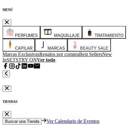
MENÚ
PERFUMES
MAQUILLAJE
TRATAMIENTO
CAPILAR
MARCAS
BEAUTY SALE
Marcas Exclusivas
Regalos por compra
Best Sellers
New
In
SETS
TRY ON
Ver todo
TIENDAS
Ver Calendario de Eventos
Buscar una Tienda