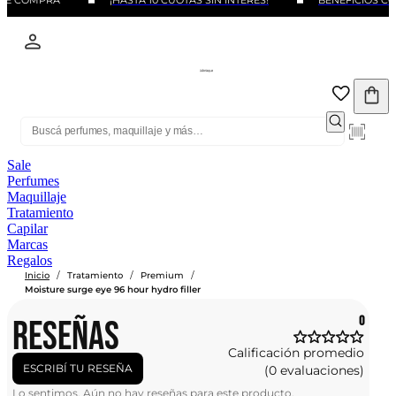
 DE COMPRA
¡HASTA 10 CUOTAS SIN INTERÉS!
BENEFICIOS CO
Sale
Perfumes
Maquillaje
Tratamiento
Capilar
Marcas
Regalos
/
/
/
Inicio
Tratamiento
Premium
Moisture surge eye 96 hour hydro filler
RESEÑAS
0
Calificación promedio
ESCRIBÍ TU RESEÑA
(0 evaluaciones)
Lo sentimos. Aún no hay reseñas para este producto.