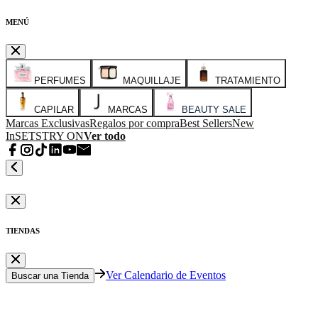
MENÚ
PERFUMES
MAQUILLAJE
TRATAMIENTO
CAPILAR
MARCAS
BEAUTY SALE
Marcas Exclusivas
Regalos por compra
Best Sellers
New
In
SETS
TRY ON
Ver todo
TIENDAS
Ver Calendario de Eventos
Buscar una Tienda