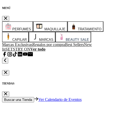
MENÚ
PERFUMES
MAQUILLAJE
TRATAMIENTO
CAPILAR
MARCAS
BEAUTY SALE
Marcas Exclusivas
Regalos por compra
Best Sellers
New
In
SETS
TRY ON
Ver todo
TIENDAS
Ver Calendario de Eventos
Buscar una Tienda