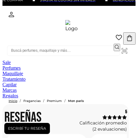
 DE COMPRA
¡HASTA 10 CUOTAS SIN INTERÉS!
BENEFICIOS CO
Sale
Perfumes
Maquillaje
Tratamiento
Capilar
Marcas
Regalos
/
/
/
Inicio
Fragancias
Premium
Mon paris
RESEÑAS
5
Calificación promedio
ESCRIBÍ TU RESEÑA
(2 evaluaciones)