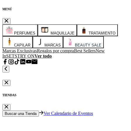
MENÚ
PERFUMES
MAQUILLAJE
TRATAMIENTO
CAPILAR
MARCAS
BEAUTY SALE
Marcas Exclusivas
Regalos por compra
Best Sellers
New
In
SETS
TRY ON
Ver todo
TIENDAS
Ver Calendario de Eventos
Buscar una Tienda