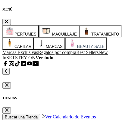
MENÚ
PERFUMES
MAQUILLAJE
TRATAMIENTO
CAPILAR
MARCAS
BEAUTY SALE
Marcas Exclusivas
Regalos por compra
Best Sellers
New
In
SETS
TRY ON
Ver todo
TIENDAS
Ver Calendario de Eventos
Buscar una Tienda