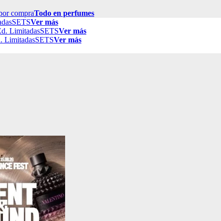
por compra
Todo en perfumes
adas
SETS
Ver más
d. Limitadas
SETS
Ver más
. Limitadas
SETS
Ver más