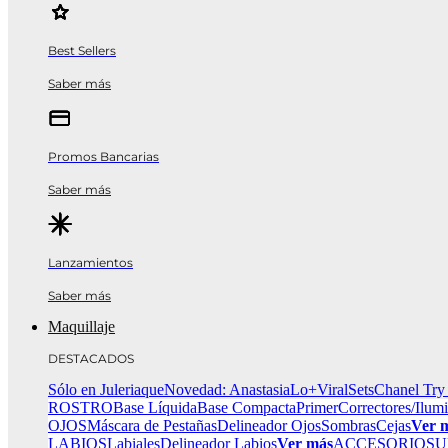
Best Sellers
Saber más
Promos Bancarias
Saber más
Lanzamientos
Saber más
Maquillaje
DESTACADOS
Sólo en Juleriaque
Novedad: Anastasia
Lo+Viral
Sets
Chanel Try
ROSTRO
Base Líquida
Base Compacta
Primer
Correctores/Ilum
OJOS
Máscara de Pestañas
Delineador Ojos
Sombras
Cejas
Ver 
LABIOS
Labiales
Delineador Labios
Ver más
ACCESORIOS
U