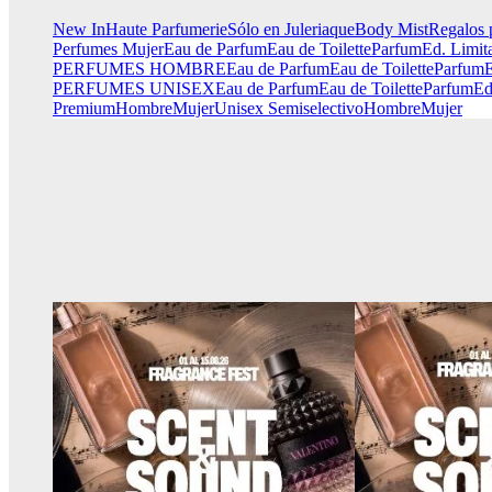
New In
Haute Parfumerie
Sólo en Juleriaque
Body Mist
Regalos 
Perfumes Mujer
Eau de Parfum
Eau de Toilette
Parfum
Ed. Limit
PERFUMES HOMBRE
Eau de Parfum
Eau de Toilette
Parfum
E
PERFUMES UNISEX
Eau de Parfum
Eau de Toilette
Parfum
Ed
Premium
Hombre
Mujer
Unisex
Semiselectivo
Hombre
Mujer