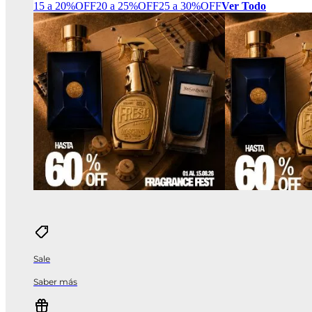
15 a 20%OFF
20 a 25%OFF
25 a 30%OFF
Ver Todo
Sale
Saber más