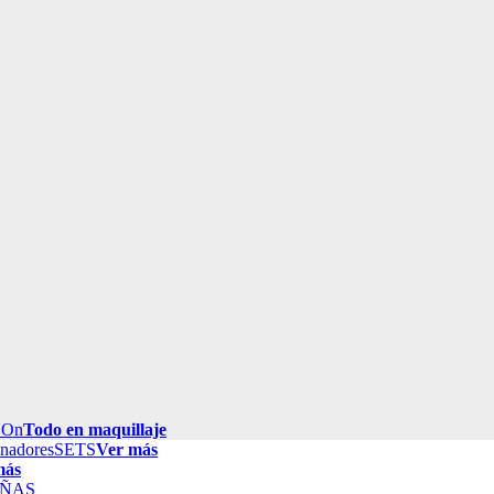
 On
Todo en maquillaje
inadores
SETS
Ver más
más
ÑAS