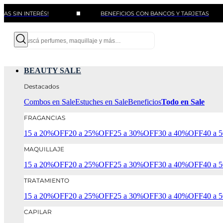
INTERÉS!
BENEFICIOS CON BANCOS Y TARJETAS
BEAUTY SALE
Destacados
Combos en Sale
Estuches en Sale
Beneficios
Todo en Sale
FRAGANCIAS
15 a 20%OFF
20 a 25%OFF
25 a 30%OFF
30 a 40%OFF
40 a
MAQUILLAJE
15 a 20%OFF
20 a 25%OFF
25 a 30%OFF
30 a 40%OFF
40 a
TRATAMIENTO
15 a 20%OFF
20 a 25%OFF
25 a 30%OFF
30 a 40%OFF
40 a
CAPILAR