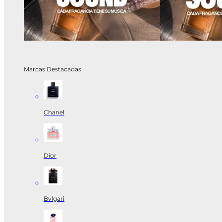
Marcas Destacadas
Chanel
Dior
Bvlgari