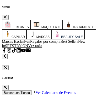
MENÚ
PERFUMES
MAQUILLAJE
TRATAMIENTO
CAPILAR
MARCAS
BEAUTY SALE
Marcas Exclusivas
Regalos por compra
Best Sellers
New
In
SETS
TRY ON
Ver todo
TIENDAS
Ver Calendario de Eventos
Buscar una Tienda