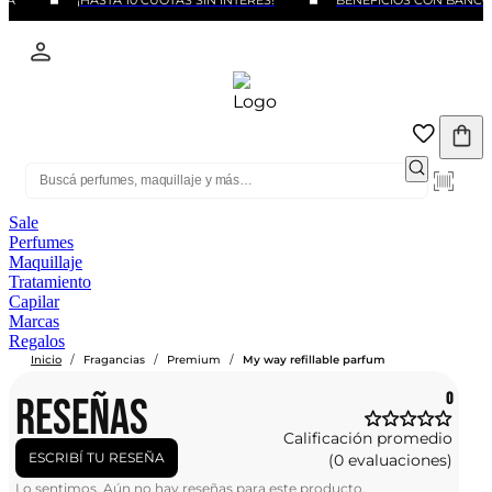
RA
¡HASTA 10 CUOTAS SIN INTERÉS!
BENEFICIOS CON BANCOS
Sale
Perfumes
Maquillaje
Tratamiento
Capilar
Marcas
Regalos
/
/
/
Inicio
Fragancias
Premium
My way refillable parfum
RESEÑAS
0
Calificación promedio
ESCRIBÍ TU RESEÑA
(0 evaluaciones)
Lo sentimos. Aún no hay reseñas para este producto.