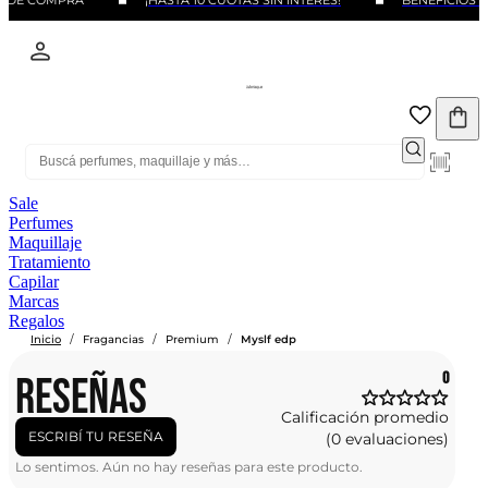
O DE COMPRA
¡HASTA 10 CUOTAS SIN INTERÉS!
BENEFICIOS C
Sale
Perfumes
Maquillaje
Tratamiento
Capilar
Marcas
Regalos
/
/
/
Inicio
Fragancias
Premium
Myslf edp
RESEÑAS
0
Calificación promedio
ESCRIBÍ TU RESEÑA
(0 evaluaciones)
Lo sentimos. Aún no hay reseñas para este producto.