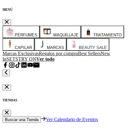
MENÚ
PERFUMES
MAQUILLAJE
TRATAMIENTO
CAPILAR
MARCAS
BEAUTY SALE
Marcas Exclusivas
Regalos por compra
Best Sellers
New
In
SETS
TRY ON
Ver todo
TIENDAS
Ver Calendario de Eventos
Buscar una Tienda