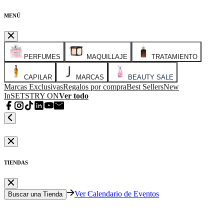
MENÚ
PERFUMES
MAQUILLAJE
TRATAMIENTO
CAPILAR
MARCAS
BEAUTY SALE
Marcas Exclusivas
Regalos por compra
Best Sellers
New
In
SETS
TRY ON
Ver todo
TIENDAS
Ver Calendario de Eventos
Buscar una Tienda