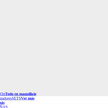
 On
Todo en maquillaje
inadores
SETS
Ver más
más
ÑAS