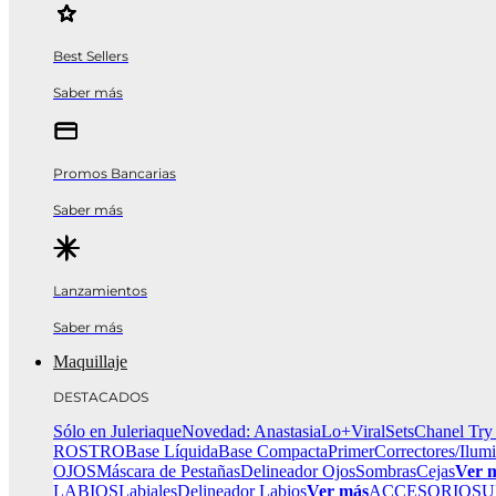
Best Sellers
Saber más
Promos Bancarias
Saber más
Lanzamientos
Saber más
Maquillaje
DESTACADOS
Sólo en Juleriaque
Novedad: Anastasia
Lo+Viral
Sets
Chanel Try
ROSTRO
Base Líquida
Base Compacta
Primer
Correctores/Ilum
OJOS
Máscara de Pestañas
Delineador Ojos
Sombras
Cejas
Ver 
LABIOS
Labiales
Delineador Labios
Ver más
ACCESORIOS
U