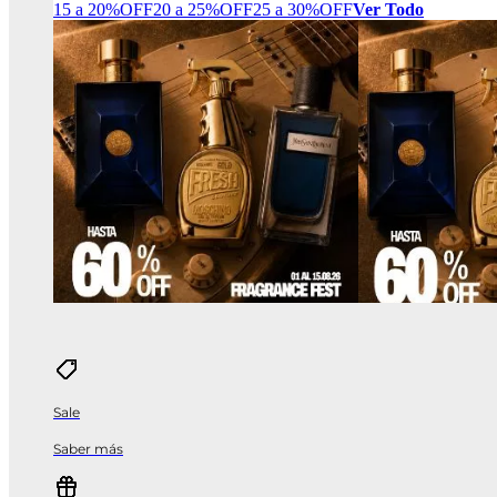
15 a 20%OFF
20 a 25%OFF
25 a 30%OFF
Ver Todo
Sale
Saber más