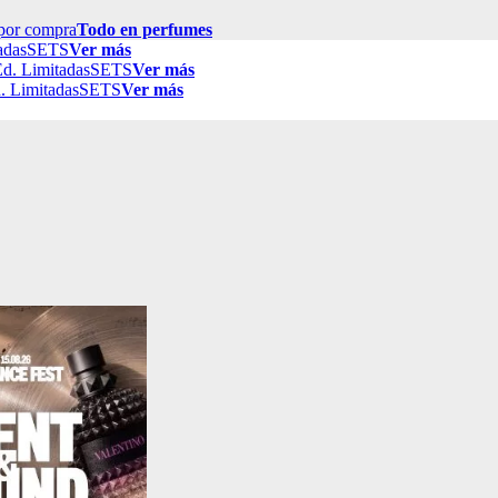
por compra
Todo en perfumes
adas
SETS
Ver más
d. Limitadas
SETS
Ver más
. Limitadas
SETS
Ver más