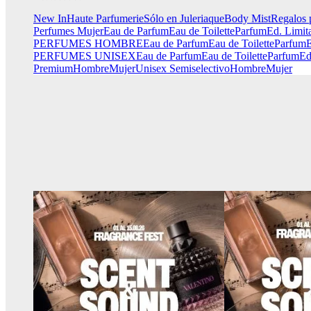
New In
Haute Parfumerie
Sólo en Juleriaque
Body Mist
Regalos 
Perfumes Mujer
Eau de Parfum
Eau de Toilette
Parfum
Ed. Limit
PERFUMES HOMBRE
Eau de Parfum
Eau de Toilette
Parfum
E
PERFUMES UNISEX
Eau de Parfum
Eau de Toilette
Parfum
Ed
Premium
Hombre
Mujer
Unisex
Semiselectivo
Hombre
Mujer