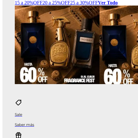
15 a 20%OFF
20 a 25%OFF
25 a 30%OFF
Ver Todo
Sale
Saber más