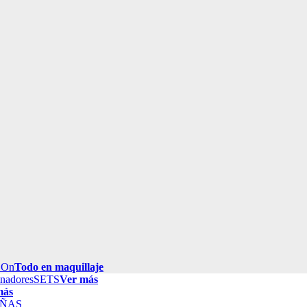
 On
Todo en maquillaje
inadores
SETS
Ver más
más
ÑAS