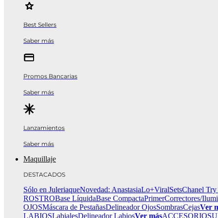
Best Sellers
Saber más
Promos Bancarias
Saber más
Lanzamientos
Saber más
Maquillaje
DESTACADOS
Sólo en Juleriaque
Novedad: Anastasia
Lo+Viral
Sets
Chanel Try
ROSTRO
Base Líquida
Base Compacta
Primer
Correctores/Ilum
OJOS
Máscara de Pestañas
Delineador Ojos
Sombras
Cejas
Ver 
LABIOS
Labiales
Delineador Labios
Ver más
ACCESORIOS
U