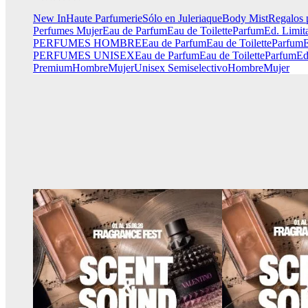
New In
Haute Parfumerie
Sólo en Juleriaque
Body Mist
Regalos 
Perfumes Mujer
Eau de Parfum
Eau de Toilette
Parfum
Ed. Limit
PERFUMES HOMBRE
Eau de Parfum
Eau de Toilette
Parfum
E
PERFUMES UNISEX
Eau de Parfum
Eau de Toilette
Parfum
Ed
Premium
Hombre
Mujer
Unisex
Semiselectivo
Hombre
Mujer