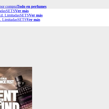
por compra
Todo en perfumes
adas
SETS
Ver más
d. Limitadas
SETS
Ver más
. Limitadas
SETS
Ver más