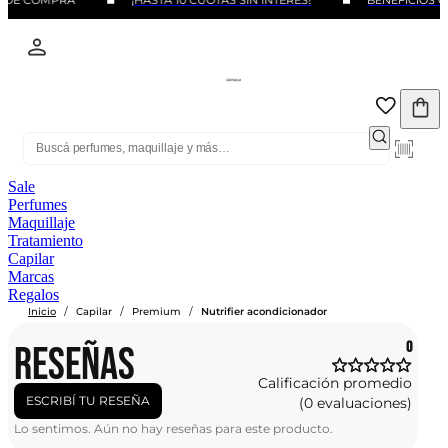
O DE COMPRA
¡HASTA 10 CUOTAS SIN INTERÉS!
BENEFICIOS C
Sale
Perfumes
Maquillaje
Tratamiento
Capilar
Marcas
Regalos
/
/
/
Inicio
Capilar
Premium
Nutrifier acondicionador
RESEÑAS
0
Calificación promedio
ESCRIBÍ TU RESEÑA
(0 evaluaciones)
Lo sentimos. Aún no hay reseñas para este producto.