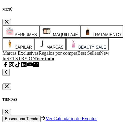
MENÚ
PERFUMES
MAQUILLAJE
TRATAMIENTO
CAPILAR
MARCAS
BEAUTY SALE
Marcas Exclusivas
Regalos por compra
Best Sellers
New
In
SETS
TRY ON
Ver todo
TIENDAS
Ver Calendario de Eventos
Buscar una Tienda