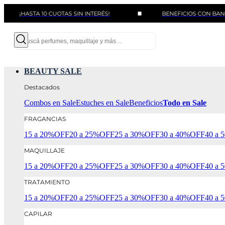
ASTA 10 CUOTAS SIN INTERÉS!
BENEFICIOS CON BANCOS Y TA
BEAUTY SALE
Destacados
Combos en Sale
Estuches en Sale
Beneficios
Todo en Sale
FRAGANCIAS
15 a 20%OFF
20 a 25%OFF
25 a 30%OFF
30 a 40%OFF
40 a
MAQUILLAJE
15 a 20%OFF
20 a 25%OFF
25 a 30%OFF
30 a 40%OFF
40 a
TRATAMIENTO
15 a 20%OFF
20 a 25%OFF
25 a 30%OFF
30 a 40%OFF
40 a
CAPILAR