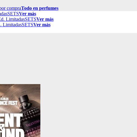
por compra
Todo en perfumes
adas
SETS
Ver más
d. Limitadas
SETS
Ver más
. Limitadas
SETS
Ver más