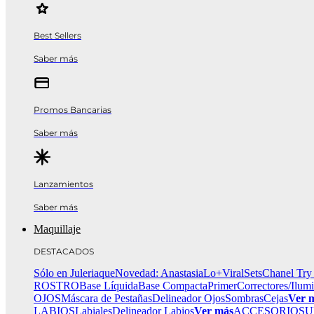
Best Sellers
Saber más
Promos Bancarias
Saber más
Lanzamientos
Saber más
Maquillaje
DESTACADOS
Sólo en Juleriaque
Novedad: Anastasia
Lo+Viral
Sets
Chanel Try
ROSTRO
Base Líquida
Base Compacta
Primer
Correctores/Ilum
OJOS
Máscara de Pestañas
Delineador Ojos
Sombras
Cejas
Ver 
LABIOS
Labiales
Delineador Labios
Ver más
ACCESORIOS
U