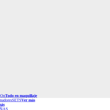
 On
Todo en maquillaje
inadores
SETS
Ver más
más
ÑAS