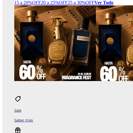
15 a 20%OFF
20 a 25%OFF
25 a 30%OFF
Ver Todo
Sale
Saber más