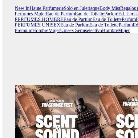
New In
Haute Parfumerie
Sólo en Juleriaque
Body Mist
Regalos 
Perfumes Mujer
Eau de Parfum
Eau de Toilette
Parfum
Ed. Limit
PERFUMES HOMBRE
Eau de Parfum
Eau de Toilette
Parfum
E
PERFUMES UNISEX
Eau de Parfum
Eau de Toilette
Parfum
Ed
Premium
Hombre
Mujer
Unisex
Semiselectivo
Hombre
Mujer