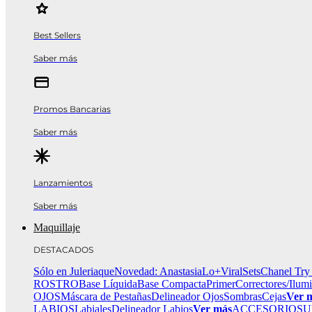
Best Sellers
Saber más
Promos Bancarias
Saber más
Lanzamientos
Saber más
Maquillaje
DESTACADOS
Sólo en Juleriaque
Novedad: Anastasia
Lo+Viral
Sets
Chanel Try
ROSTRO
Base Líquida
Base Compacta
Primer
Correctores/Ilum
OJOS
Máscara de Pestañas
Delineador Ojos
Sombras
Cejas
Ver 
LABIOS
Labiales
Delineador Labios
Ver más
ACCESORIOS
U