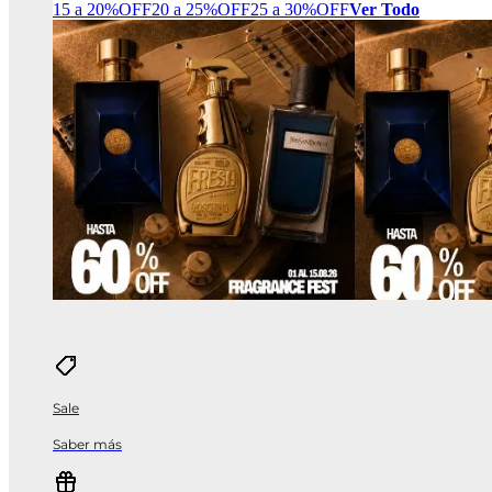
15 a 20%OFF
20 a 25%OFF
25 a 30%OFF
Ver Todo
Sale
Saber más