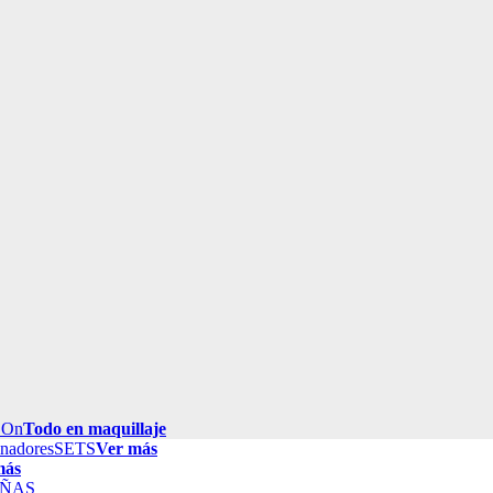
 On
Todo en maquillaje
inadores
SETS
Ver más
más
ÑAS