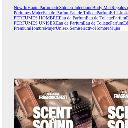
New In
Haute Parfumerie
Sólo en Juleriaque
Body Mist
Regalos 
Perfumes Mujer
Eau de Parfum
Eau de Toilette
Parfum
Ed. Limit
PERFUMES HOMBRE
Eau de Parfum
Eau de Toilette
Parfum
E
PERFUMES UNISEX
Eau de Parfum
Eau de Toilette
Parfum
Ed
Premium
Hombre
Mujer
Unisex
Semiselectivo
Hombre
Mujer