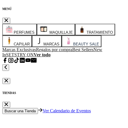
MENÚ
PERFUMES
MAQUILLAJE
TRATAMIENTO
CAPILAR
MARCAS
BEAUTY SALE
Marcas Exclusivas
Regalos por compra
Best Sellers
New
In
SETS
TRY ON
Ver todo
TIENDAS
Ver Calendario de Eventos
Buscar una Tienda