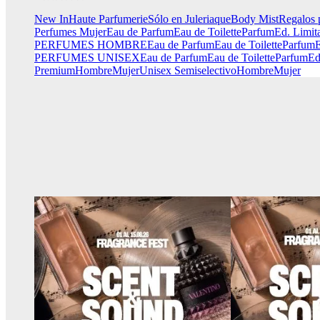
New In
Haute Parfumerie
Sólo en Juleriaque
Body Mist
Regalos 
Perfumes Mujer
Eau de Parfum
Eau de Toilette
Parfum
Ed. Limit
PERFUMES HOMBRE
Eau de Parfum
Eau de Toilette
Parfum
E
PERFUMES UNISEX
Eau de Parfum
Eau de Toilette
Parfum
Ed
Premium
Hombre
Mujer
Unisex
Semiselectivo
Hombre
Mujer