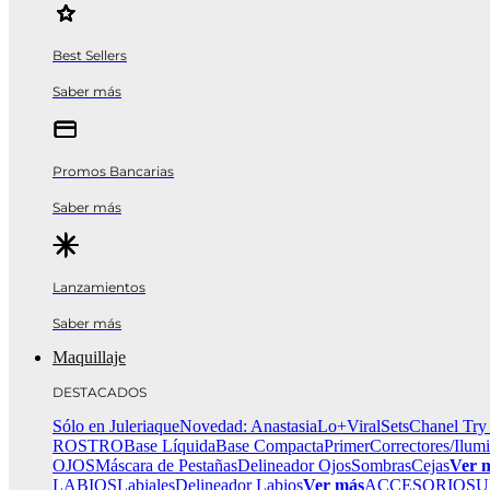
Best Sellers
Saber más
Promos Bancarias
Saber más
Lanzamientos
Saber más
Maquillaje
DESTACADOS
Sólo en Juleriaque
Novedad: Anastasia
Lo+Viral
Sets
Chanel Try
ROSTRO
Base Líquida
Base Compacta
Primer
Correctores/Ilum
OJOS
Máscara de Pestañas
Delineador Ojos
Sombras
Cejas
Ver 
LABIOS
Labiales
Delineador Labios
Ver más
ACCESORIOS
U