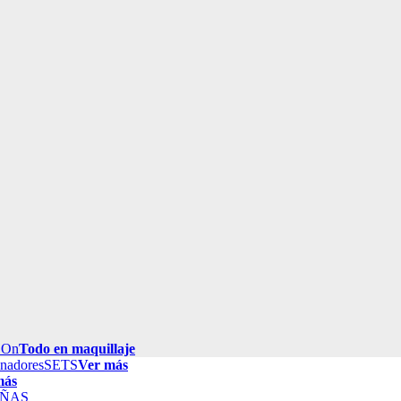
 On
Todo en maquillaje
inadores
SETS
Ver más
más
ÑAS