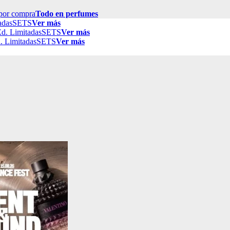
por compra
Todo en perfumes
adas
SETS
Ver más
d. Limitadas
SETS
Ver más
. Limitadas
SETS
Ver más