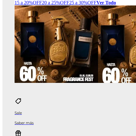
15 a 20%OFF
20 a 25%OFF
25 a 30%OFF
Ver Todo
Sale
Saber más