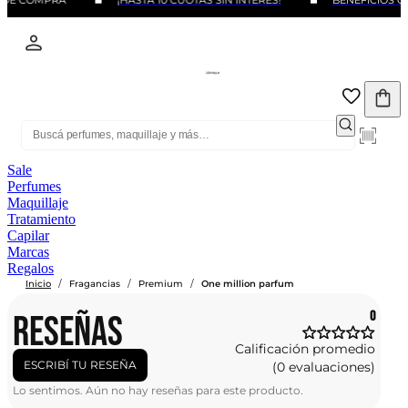
 DE COMPRA
¡HASTA 10 CUOTAS SIN INTERÉS!
BENEFICIOS CO
Sale
Perfumes
Maquillaje
Tratamiento
Capilar
Marcas
Regalos
/
/
/
Inicio
Fragancias
Premium
One million parfum
RESEÑAS
0
Calificación promedio
ESCRIBÍ TU RESEÑA
(0 evaluaciones)
Lo sentimos. Aún no hay reseñas para este producto.