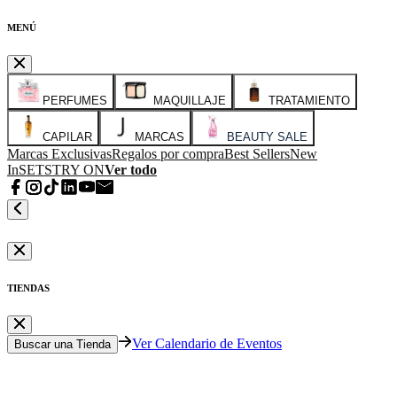
MENÚ
PERFUMES
MAQUILLAJE
TRATAMIENTO
CAPILAR
MARCAS
BEAUTY SALE
Marcas Exclusivas
Regalos por compra
Best Sellers
New
In
SETS
TRY ON
Ver todo
TIENDAS
Ver Calendario de Eventos
Buscar una Tienda