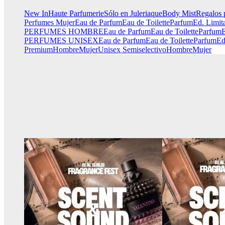
New In
Haute Parfumerie
Sólo en Juleriaque
Body Mist
Regalos 
Perfumes Mujer
Eau de Parfum
Eau de Toilette
Parfum
Ed. Limit
PERFUMES HOMBRE
Eau de Parfum
Eau de Toilette
Parfum
E
PERFUMES UNISEX
Eau de Parfum
Eau de Toilette
Parfum
Ed
Premium
Hombre
Mujer
Unisex
Semiselectivo
Hombre
Mujer