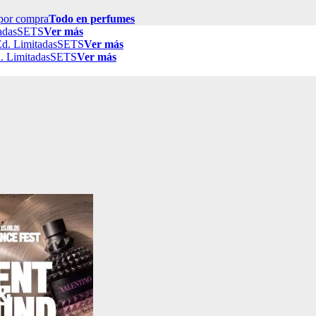
por compra
Todo en perfumes
adas
SETS
Ver más
d. Limitadas
SETS
Ver más
. Limitadas
SETS
Ver más