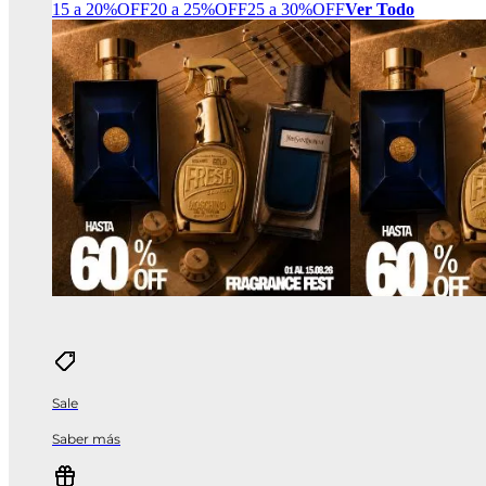
15 a 20%OFF
20 a 25%OFF
25 a 30%OFF
Ver Todo
Sale
Saber más