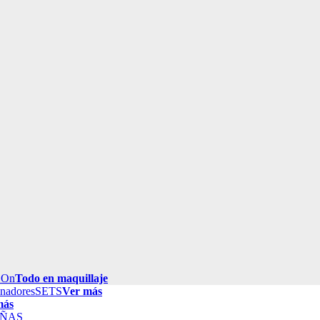
 On
Todo en maquillaje
inadores
SETS
Ver más
más
ÑAS