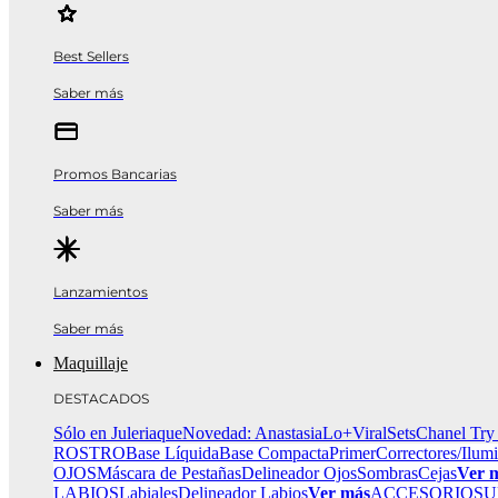
Best Sellers
Saber más
Promos Bancarias
Saber más
Lanzamientos
Saber más
Maquillaje
DESTACADOS
Sólo en Juleriaque
Novedad: Anastasia
Lo+Viral
Sets
Chanel Try
ROSTRO
Base Líquida
Base Compacta
Primer
Correctores/Ilum
OJOS
Máscara de Pestañas
Delineador Ojos
Sombras
Cejas
Ver 
LABIOS
Labiales
Delineador Labios
Ver más
ACCESORIOS
U