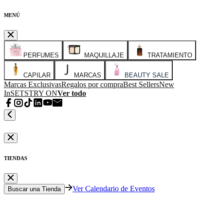
MENÚ
PERFUMES
MAQUILLAJE
TRATAMIENTO
CAPILAR
MARCAS
BEAUTY SALE
Marcas Exclusivas
Regalos por compra
Best Sellers
New
In
SETS
TRY ON
Ver todo
TIENDAS
Ver Calendario de Eventos
Buscar una Tienda