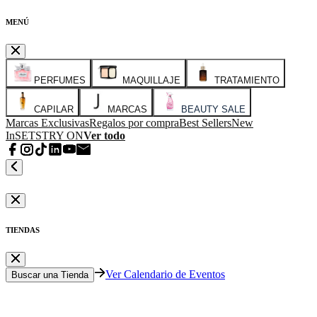
MENÚ
PERFUMES
MAQUILLAJE
TRATAMIENTO
CAPILAR
MARCAS
BEAUTY SALE
Marcas Exclusivas
Regalos por compra
Best Sellers
New
In
SETS
TRY ON
Ver todo
TIENDAS
Ver Calendario de Eventos
Buscar una Tienda