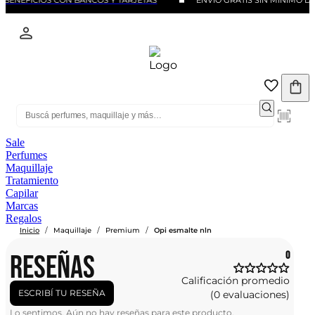
BENEFICIOS CON BANCOS Y TARJETAS
ENVIO GRATIS SIN MINIMO D
Sale
Perfumes
Maquillaje
Tratamiento
Capilar
Marcas
Regalos
/
/
/
Inicio
Maquillaje
Premium
Opi esmalte nln
RESEÑAS
0
Calificación promedio
ESCRIBÍ TU RESEÑA
(0 evaluaciones)
Lo sentimos. Aún no hay reseñas para este producto.